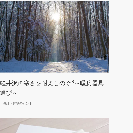
軽井沢の寒さを耐えしのぐ⁉～暖房器具
選び～
設計・建築のヒント