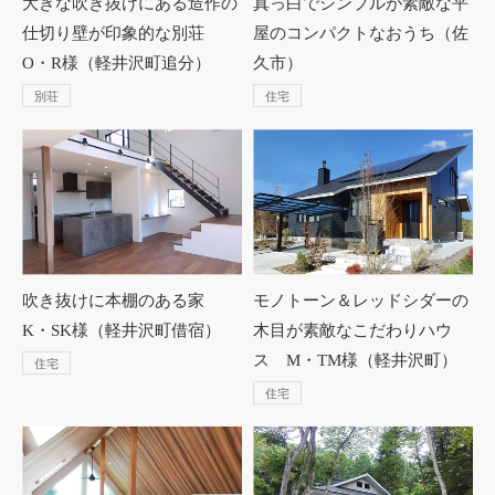
大きな吹き抜けにある造作の
真っ白でシンプルが素敵な平
仕切り壁が印象的な別荘
屋のコンパクトなおうち（佐
O・R様（軽井沢町追分）
久市）
別荘
住宅
吹き抜けに本棚のある家
モノトーン＆レッドシダーの
K・SK様（軽井沢町借宿）
木目が素敵なこだわりハウ
ス M・TM様（軽井沢町）
住宅
住宅