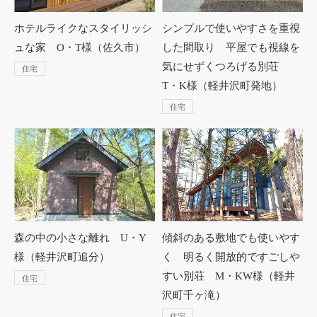
ホテルライクなスタイリッシ
シンプルで使いやすさを重視
ュな家 O・T様（佐久市）
した間取り 平屋でも視線を
気にせずくつろげる別荘
住宅
T・K様（軽井沢町発地）
住宅
森の中の小さな離れ U・Y
傾斜のある敷地でも使いやす
様（軽井沢町追分）
く 明るく開放的ですごしや
すい別荘 M・KW様（軽井
住宅
沢町千ヶ滝）
住宅