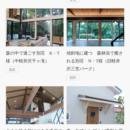
森の中で過ごす別荘 K・T
傾斜地に建つ 森林浴で癒さ
様（中軽井沢千ヶ滝）
れる別荘 N・T様（旧軽井
沢三笠パーク）
別荘
別荘