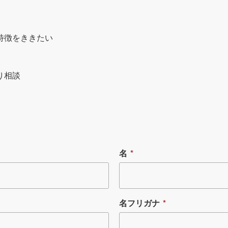
特徴をききたい
り相談
名
*
名フリガナ
*