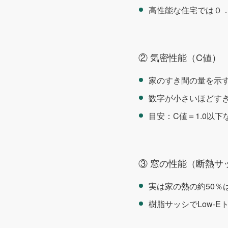
高性能な住宅では０
② 気密性能（C値）
家のすき間の量を示
数字が小さいほどす
目安：
C
値＝
1.0
以下
③ 窓の性能（断熱サ
実は家の熱の約
50
％
樹脂サッシで
Low-E