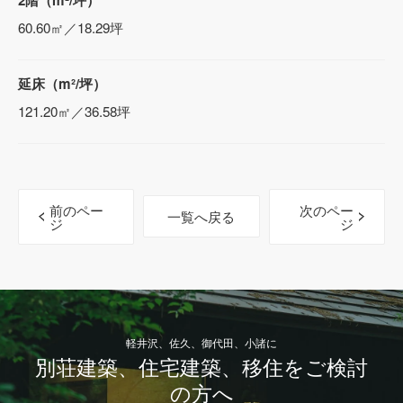
60.60㎡／18.29坪
延床（m²/坪）
121.20㎡／36.58坪
前のペー
次のペー
一覧へ戻る
ジ
ジ
軽井沢、佐久、御代田、小諸に
別荘建築、住宅建築、移住をご検討
の方へ