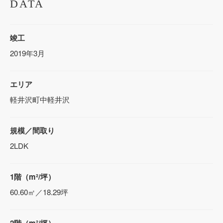
DATA
竣工
2019年3月
エリア
軽井沢町中軽井沢
規模／間取り
2LDK
1階（m²/坪）
60.60㎡／18.29坪
2階（m²/坪）